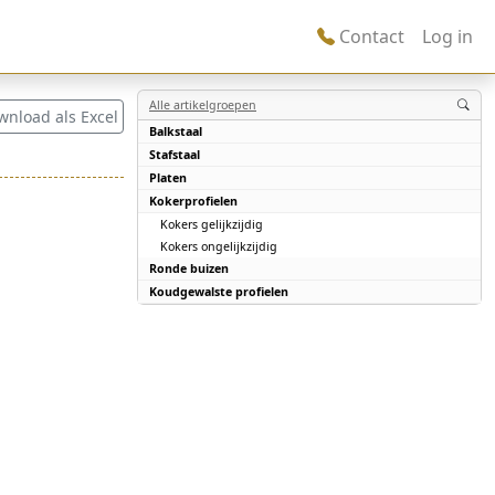
Contact
Log in
Alle artikelgroepen
wnload als Excel
Balkstaal
Stafstaal
Platen
Kokerprofielen
Kokers gelijkzijdig
Kokers ongelijkzijdig
Ronde buizen
Koudgewalste profielen