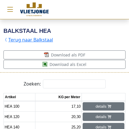
BALKSTAAL HEA
Terug naar Balkstaal
Download als PDF
Download als Excel
Zoeken:
Artikel
KG per Meter
HEA 100
17,10
details
HEA 120
20,30
details
HEA 140
25,20
details